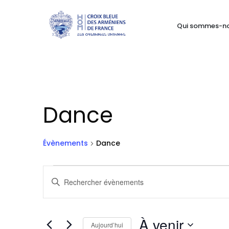
Qui sommes-n
Dance
Évènements
Dance
Évènements
Recherche
Saisir
mot-
et
clé.
navigation
Rechercher
À venir
Aujourd’hui
Évènements