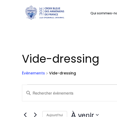
Qui sommes-n
Vide-dressing
Évènements
Vide-dressing
Évènements
Recherche
Saisir
mot-
et
clé.
navigation
Rechercher
À venir
Aujourd’hui
Évènements