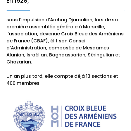
Dès 1929,
sion d’Archag Djamalian, lors de sa
la CBAF commence 
emblée générale à Marseille,
de vacances pour 
n, devenue Croix Bleue des Arméniens
différents chaque 
BAF), élit son Conseil
Georges de Didonne
ation, composée de Mesdames
aélian, Baghdassarian, Séringulian et
Cette colonie « it
le Jura en 1955, da
ard, elle compte déjà 13 sections et
La protection et l
s.
l’évolution du sta
de l’identité armén
communautaire et 
des préoccupatio
dans ces domaines,
est la création d’
sociale pour enfan