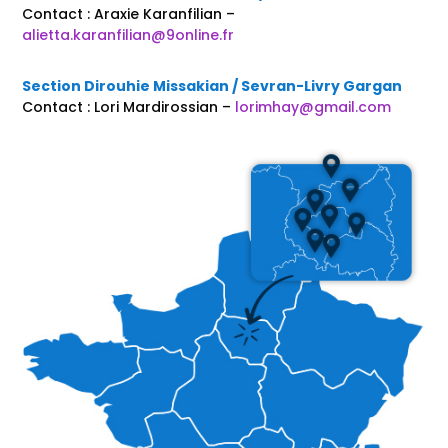
Contact : Araxie Karanfilian –
alietta.karanfilian@9online.fr
Section Dirouhie Missakian / Sevran-Livry Gargan
Contact : Lori Mardirossian –
lorimhay@gmail.com