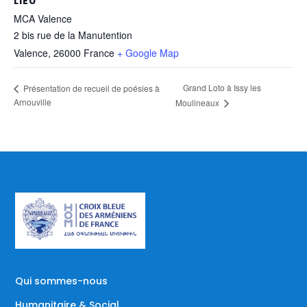
LIEU
MCA Valence
2 bis rue de la Manutention
Valence
,
26000
France
+ Google Map
Grand Loto à Issy les
Présentation de recueil de poésies à
Arnouville
Moulineaux
Qui sommes-nous
Humanitaire & Social