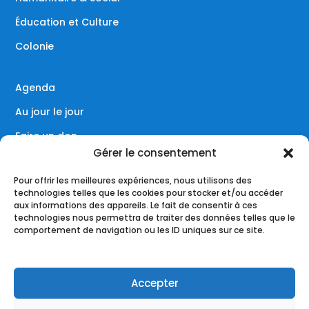
Éducation et Culture
Colonie
Agenda
Au jour le jour
Faire un don
Gérer le consentement
Contact
Pour offrir les meilleures expériences, nous utilisons des
technologies telles que les cookies pour stocker et/ou accéder
aux informations des appareils. Le fait de consentir à ces
technologies nous permettra de traiter des données telles que le
Réseaux sociaux
comportement de navigation ou les ID uniques sur ce site.
Accepter