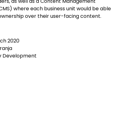
ders, as well as a Content Management
CMS) where each business unit would be able
ownership over their user-facing content.
ch 2020
ranja
y
Development