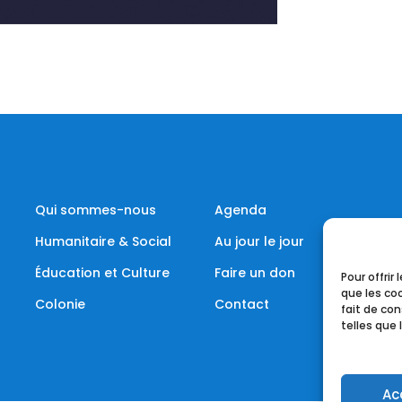
Qui sommes-nous
Agenda
Humanitaire & Social
Au jour le jour
Éducation et Culture
Faire un don
Pour offrir
que les co
Colonie
Contact
fait de co
telles que
Ac