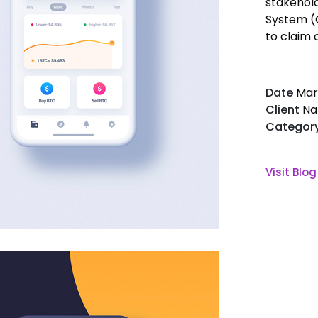
stakehol
System (
to claim 
Date
Mar
Client
Na
Categor
Visit Blog