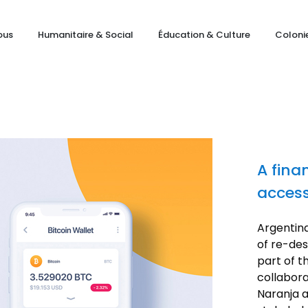
ous
Humanitaire & Social
Éducation & Culture
Coloni
A fina
accessi
Argentina
of re-des
part of t
collabora
Naranja al