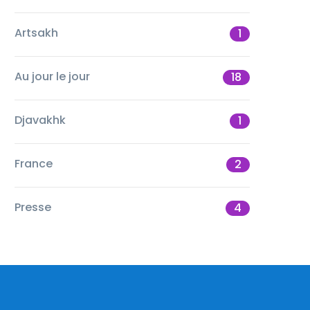
Artsakh
1
Au jour le jour
18
Djavakhk
1
France
2
Presse
4