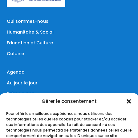
Qui sommes-nous
Humanitaire & Social
Éducation et Culture
Colonie
Agenda
Au jour le jour
Faire un don
Gérer le consentement
Contact
Pour offrir les meilleures expériences, nous utilisons des
technologies telles que les cookies pour stocker et/ou accéder
aux informations des appareils. Le fait de consentir à ces
technologies nous permettra de traiter des données telles que le
Réseaux sociaux
comportement de navigation ou les ID uniques sur ce site.