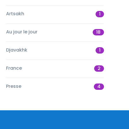
Artsakh
1
Au jour le jour
18
Djavakhk
1
France
2
Presse
4