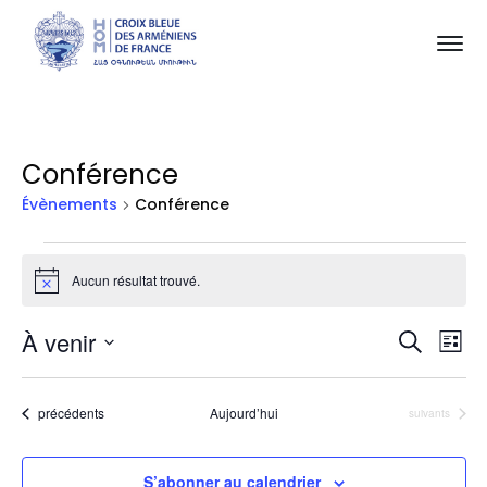
Conférence
Évènements
Conférence
Évènements
Aucun résultat trouvé.
Notice
Rec
Na
À venir
Recherch
Liste
Sélectionnez
d
et
une
Évènements
précédents
Aujourd’hui
v
Évènements
suivants
date.
navi
É
de
S’abonner au calendrier