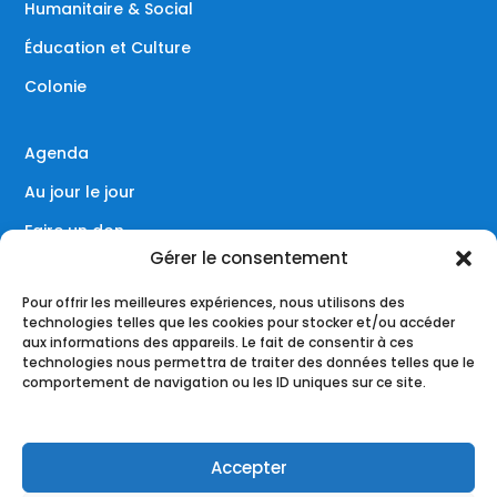
Humanitaire & Social
Éducation et Culture
Colonie
Agenda
Au jour le jour
Faire un don
Gérer le consentement
Contact
Pour offrir les meilleures expériences, nous utilisons des
technologies telles que les cookies pour stocker et/ou accéder
aux informations des appareils. Le fait de consentir à ces
technologies nous permettra de traiter des données telles que le
Réseaux sociaux
comportement de navigation ou les ID uniques sur ce site.
Accepter