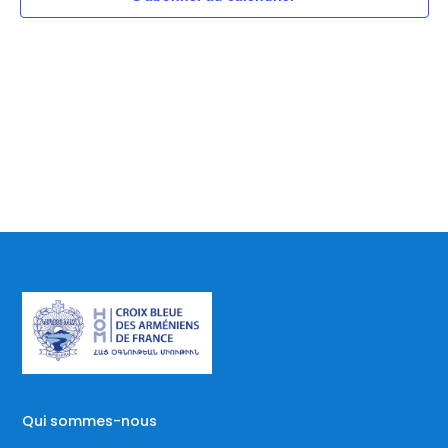
vues
Évè
Qui sommes-nous