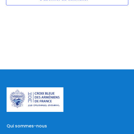
vues
Évè
Qui sommes-nous