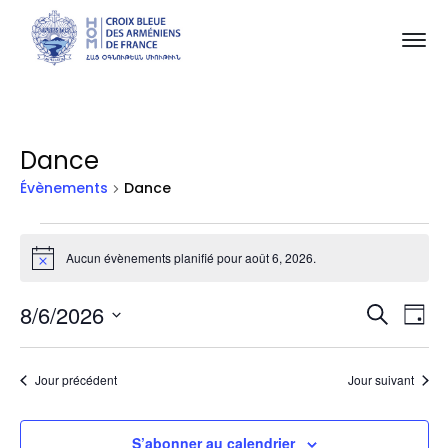
Dance
Évènements
Dance
Évènements
Aucun évènements planifié pour août 6, 2026.
Notice
for
Rec
Na
8/6/2026
août
Recherch
Jour
Sélectionnez
d
et
6,
une
Jour précédent
Jour suivant
v
date.
navi
2026
É
de
S’abonner au calendrier