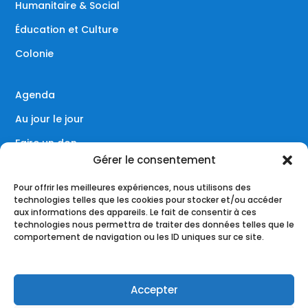
Humanitaire & Social
Éducation et Culture
Colonie
Agenda
Au jour le jour
Faire un don
Gérer le consentement
Contact
Pour offrir les meilleures expériences, nous utilisons des
technologies telles que les cookies pour stocker et/ou accéder
aux informations des appareils. Le fait de consentir à ces
technologies nous permettra de traiter des données telles que le
Réseaux sociaux
comportement de navigation ou les ID uniques sur ce site.
Accepter